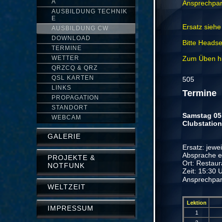
A
Ansprechpa
AUSBILDUNG TECHNIK
E
Ersatz siehe
AUSBILDUNG CW
DOWNLOAD
Bitte Headset
TERMINE
WETTER
Zum Üben hi
QRZCQ & QRZ
QSL KARTEN
505
LINKS
Termine
PROPAGATION
STANDORT
Samstag 
WEBCAM
Clubstation
GALERIE
Ersatz: jewe
Absprache ei
PROJEKTE &
Ort: Restau
NOTFUNK
Zeit: 15:30
Ansprechpar
WELTZEIT
Lektion
IMPRESSUM
1