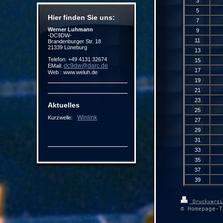
3
5
Hier finden Sie uns:
7
Werner Luhmann
9
-DC9DW-
11
Brandenburger Str. 18
21339 Lüneburg
13
Telefon: +49 4131 32674
15
dc9dw@darc.de
EMail:
17
Web : www.weluh.de
19
21
23
Aktuelles
25
Winlink
Kurzwelle:
27
29
31
33
35
37
39
Druckvers
© Homepage-T