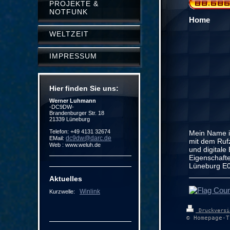
PROJEKTE &
NOTFUNK
Home
WELTZEIT
IMPRESSUM
Hier finden Sie uns:
Werner Luhmann
-DC9DW-
Brandenburger Str. 18
21339 Lüneburg
Telefon: +49 4131 32674
Mein Name is
dc9dw@darc.de
EMail:
mit dem Ruf
Web : www.weluh.de
und digitale
Eigenschaft
Lüneburg E0
Aktuelles
Winlink
Kurzwelle:
Druckvers
© Homepage-T