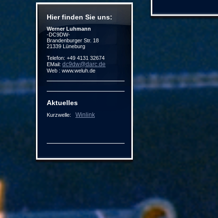
Hier finden Sie uns:
Werner Luhmann
-DC9DW-
Brandenburger Str. 18
21339 Lüneburg
Telefon: +49 4131 32674
dc9dw@darc.de
EMail:
Web : www.weluh.de
Aktuelles
Winlink
Kurzwelle: