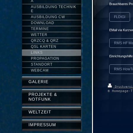
A
Brauchbares Pr
AUSBILDUNG TECHNIK
E
AUSBILDUNG CW
FLDIGI
DOWNLOAD
TERMINE
EMail via Kurzwe
WETTER
QRZCQ & QRZ
RMS HF Ma
QSL KARTEN
LINKS
Einrichtungshil
PROPAGATION
STANDORT
RMS HowT
WEBCAM
GALERIE
Druckvers
© Homepage-T
PROJEKTE &
NOTFUNK
WELTZEIT
IMPRESSUM